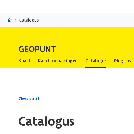
Geopunt
Catalogus
GEOPUNT
Kaart
Kaarttoepassingen
Catalogus
Plug-ins
Gedaan
Geopunt
met
laden.
Catalogus
U
bevindt