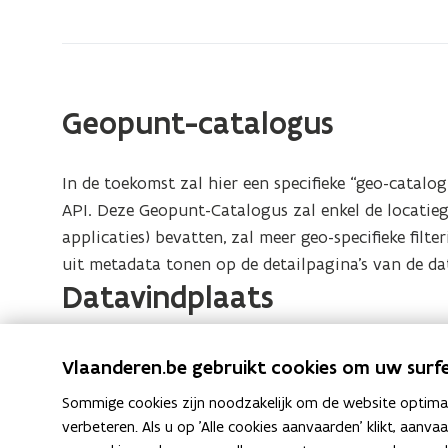
zich
op:
Catalogus
Geopunt-catalogus
In de toekomst zal hier een specifieke “geo-catal
API. Deze Geopunt-Catalogus zal enkel de locatieg
applicaties) bevatten, zal meer geo-specifieke filte
uit metadata tonen op de detailpagina’s van de data
Datavindplaats
Intussen kunt u terecht op de
Datavindplaats
waar
Vlaanderen.be gebruikt cookies om uw surfe
locatiegebonden data en services ook te vinden is.
Sommige cookies zijn noodzakelijk om de website optimaal
verbeteren. Als u op 'Alle cookies aanvaarden' klikt, aanva