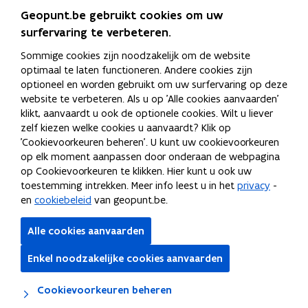
te
Geopunt.be gebruikt cookies om uw
navigeren.
surfervaring te verbeteren.
Bevestig
je
Sommige cookies zijn noodzakelijk om de website
keuze
optimaal te laten functioneren. Andere cookies zijn
met
optioneel en worden gebruikt om uw surfervaring op deze
"enter"
website te verbeteren. Als u op 'Alle cookies aanvaarden'
of
klikt, aanvaardt u ook de optionele cookies. Wilt u liever
gebruik
zelf kiezen welke cookies u aanvaardt? Klik op
de
'Cookievoorkeuren beheren'. U kunt uw cookievoorkeuren
"escape"
op elk moment aanpassen door onderaan de webpagina
knop
op Cookievoorkeuren te klikken. Hier kunt u ook uw
om
toestemming intrekken. Meer info leest u in het
privacy
-
te
en
cookiebeleid
van geopunt.be.
suggestiebox
te
Alle cookies aanvaarden
sluiten.
Enkel noodzakelijke cookies aanvaarden
Lagen
Cookievoorkeuren beheren
20 m
Lambert 2008
Bronnen