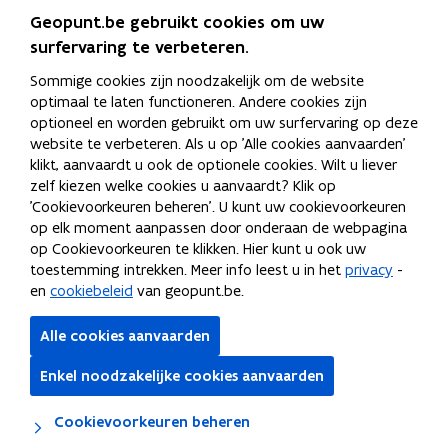
te
Geopunt.be gebruikt cookies om uw
navigeren.
surfervaring te verbeteren.
Bevestig
je
Sommige cookies zijn noodzakelijk om de website
keuze
optimaal te laten functioneren. Andere cookies zijn
met
optioneel en worden gebruikt om uw surfervaring op deze
"enter"
website te verbeteren. Als u op 'Alle cookies aanvaarden'
of
klikt, aanvaardt u ook de optionele cookies. Wilt u liever
gebruik
zelf kiezen welke cookies u aanvaardt? Klik op
de
'Cookievoorkeuren beheren'. U kunt uw cookievoorkeuren
"escape"
op elk moment aanpassen door onderaan de webpagina
knop
op Cookievoorkeuren te klikken. Hier kunt u ook uw
om
toestemming intrekken. Meer info leest u in het
privacy
-
te
en
cookiebeleid
van geopunt.be.
suggestiebox
te
Alle cookies aanvaarden
sluiten.
Enkel noodzakelijke cookies aanvaarden
Lagen
Cookievoorkeuren beheren
100 m
Lambert 2008
Bronnen