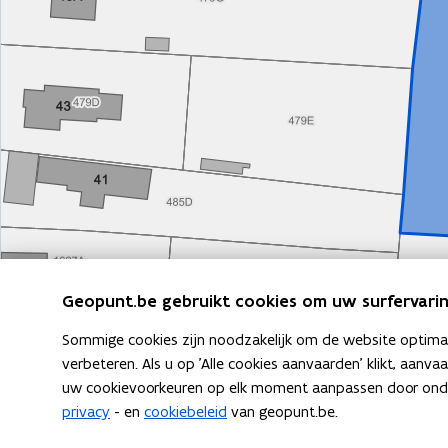
door
de
suggesties
van
de
suggestiebox
te
navigeren.
Bevestig
je
keuze
met
Geopunt.be gebruikt cookies om uw surfervarin
"enter"
of
Sommige cookies zijn noodzakelijk om de website optimaal
gebruik
verbeteren. Als u op 'Alle cookies aanvaarden' klikt, aanva
de
uw cookievoorkeuren op elk moment aanpassen door ondera
"escape"
privacy
- en
cookiebeleid
van geopunt.be.
knop
om