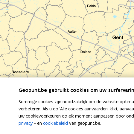
door
de
suggesties
van
de
suggestiebox
te
navigeren.
Bevestig
je
keuze
met
Geopunt.be gebruikt cookies om uw surfervarin
"enter"
of
Sommige cookies zijn noodzakelijk om de website optimaal
gebruik
verbeteren. Als u op 'Alle cookies aanvaarden' klikt, aanva
de
uw cookievoorkeuren op elk moment aanpassen door ondera
"escape"
privacy
- en
cookiebeleid
van geopunt.be.
knop
om