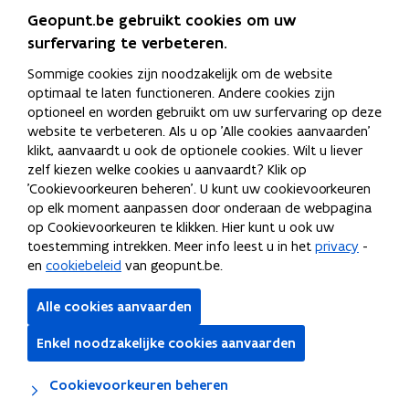
te
Geopunt.be gebruikt cookies om uw
navigeren.
surfervaring te verbeteren.
Bevestig
je
Sommige cookies zijn noodzakelijk om de website
keuze
optimaal te laten functioneren. Andere cookies zijn
met
optioneel en worden gebruikt om uw surfervaring op deze
"enter"
website te verbeteren. Als u op 'Alle cookies aanvaarden'
of
klikt, aanvaardt u ook de optionele cookies. Wilt u liever
gebruik
zelf kiezen welke cookies u aanvaardt? Klik op
de
'Cookievoorkeuren beheren'. U kunt uw cookievoorkeuren
"escape"
op elk moment aanpassen door onderaan de webpagina
knop
op Cookievoorkeuren te klikken. Hier kunt u ook uw
om
toestemming intrekken. Meer info leest u in het
privacy
-
te
en
cookiebeleid
van geopunt.be.
suggestiebox
te
Alle cookies aanvaarden
sluiten.
Enkel noodzakelijke cookies aanvaarden
Lagen
Cookievoorkeuren beheren
20 km
Lambert 2008
© OpenStreetMap © OpenMapTiles